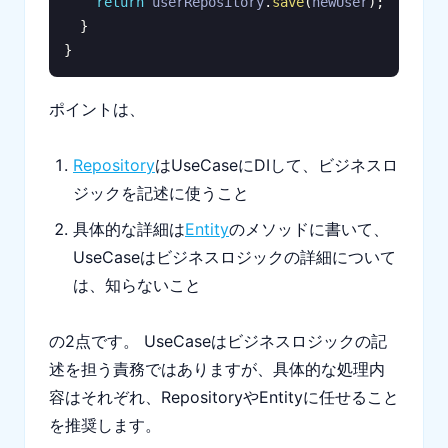
return
 userRepository
.
save
(
newUser
)
;
}
}
ポイントは、
Repository
はUseCaseにDIして、ビジネスロ
ジックを記述に使うこと
具体的な詳細は
Entity
のメソッドに書いて、
UseCaseはビジネスロジックの詳細について
は、知らないこと
の2点です。 UseCaseはビジネスロジックの記
述を担う責務ではありますが、具体的な処理内
容はそれぞれ、RepositoryやEntityに任せること
を推奨します。