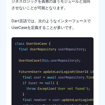
ジネスロジックを責務の違うモジュールと混同
させないことが可能となります。
Dart言語では、次のようなインターフェースで
UseCaseを定義することが多いです。
class
UserUseCase
{
final
UserRepository
 userRepository
;
UserUseCase
(
this
.
userRepository
)
;
Future
<
User
>
updateLastLoginAt
(
UserId
 id
)
asyn
final
 user 
=
await
 userRepository
.
findById
(
i
if
(
user 
==
null
)
{
throw
Exception
(
'User not found'
)
;
}
final
 newUser 
=
 user
.
updateLastLoginAt
(
)
;