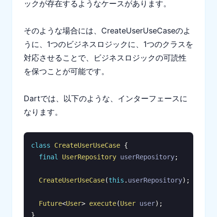
ックが存在するようなケースがあります。
そのような場合には、CreateUserUseCaseのよ
うに、1つのビジネスロジックに、1つのクラスを
対応させることで、ビジネスロジックの可読性
を保つことが可能です。
Dartでは、以下のような、インターフェースに
なります。
class
CreateUserUseCase
{
final
UserRepository
 userRepository
;
CreateUserUseCase
(
this
.
userRepository
)
;
Future
<
User
>
execute
(
User
 user
)
;
}