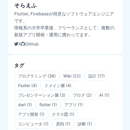
そらえふ
Flutter, Firebaseが得意なソフトウェアエンジニア
です。
情報系の大学卒業後、フリーランスとして、複数の
新規アプリ開発・運用に携わってます。
X
GitHub
タグ
プログラミング
(
36
)
Wiki
(
22
)
設計
(
17
)
Flutter
(
4
)
ドメイン層
(
4
)
プレゼンテーション層
(
3
)
ブログ
(
2
)
AI
(
1
)
dart
(
1
)
flutter
(
1
)
アプリ
(
1
)
アプリ開発
(
1
)
クラス図
(
1
)
コンピュータ
(
1
)
原則
(
1
)
診断
(
1
)